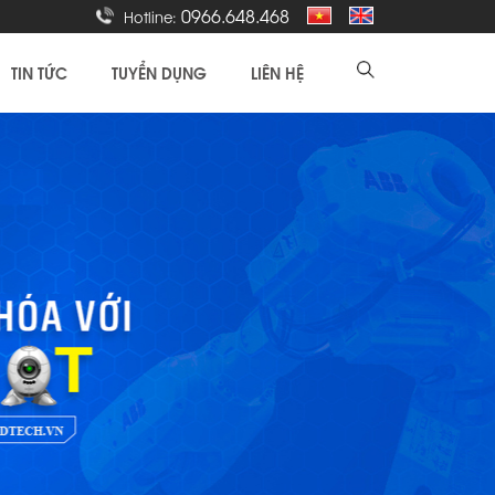
0966.648.468
Hotline:
TIN TỨC
TUYỂN DỤNG
LIÊN HỆ