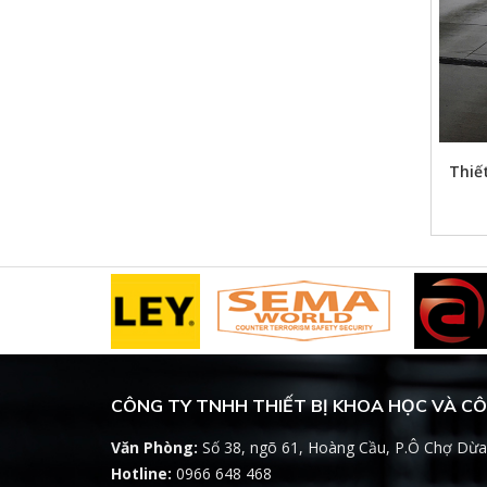
Thiế
CÔNG TY TNHH THIẾT BỊ KHOA HỌC VÀ C
Văn Phòng:
Số 38, ngõ 61, Hoàng Cầu, P.Ô Chợ Dừa
Hotline:
0966 648 468