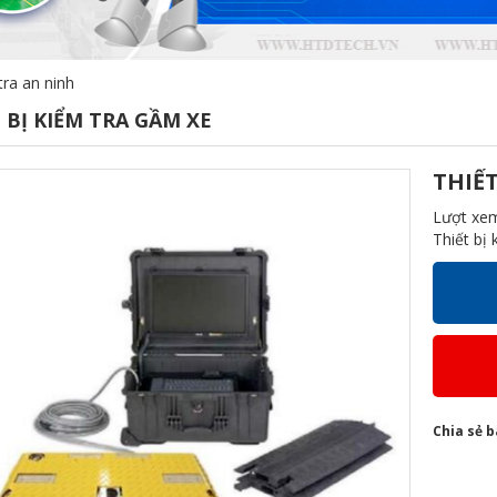
tra an ninh
 BỊ KIỂM TRA GẦM XE
THIẾT
Lượt xe
Thiết bị
Chia sẻ b