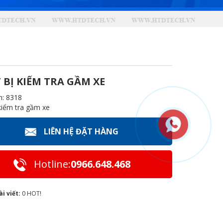
 BỊ KIỂM TRA GẦM XE
m: 8318
 kiểm tra gầm xe
LIÊN HỆ ĐẶT HÀNG
Hotline:
0966.648.468
ài viết:
0
HOT!