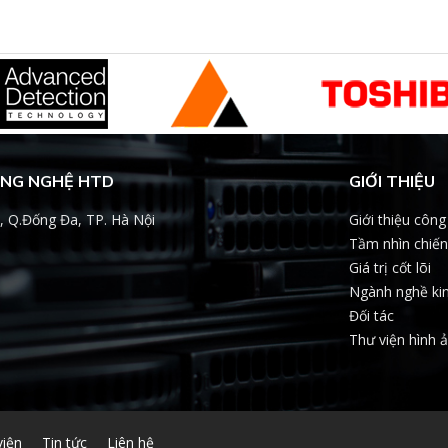
ÔNG NGHỆ HTD
GIỚI THIỆU
, Q.Đống Đa, TP. Hà Nội
Giới thiệu công
Tầm nhìn chiến
Giá trị cốt lõi
Ngành nghề ki
Đối tác
Thư viện hình 
viện
Tin tức
Liên hệ