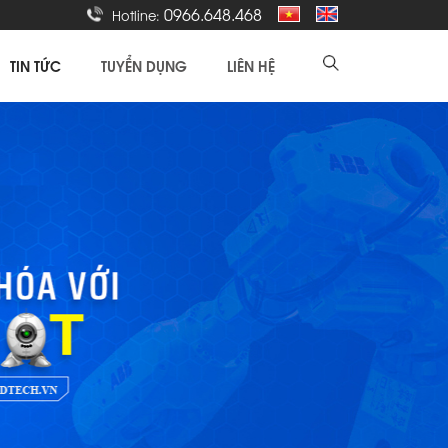
0966.648.468
Hotline:
TIN TỨC
TUYỂN DỤNG
LIÊN HỆ