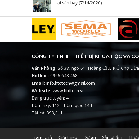
tại sân bay (7/14/2020)
CÔNG TY TNHH THIẾT BỊ KHOA HỌC VÀ C
Văn Phòng:
Số 38, ngõ 61, Hoàng Cầu, P.Ô Chợ Dừa
Hotline:
0966 648 468
Email:
info.htdtech@gmail.com
Website:
www.htdtech.vn
Đang trực tuyến: 4
Hôm nay: 112 - Hôm qua: 144
Tất cả: 393,011
Trang chủ
Giới thiệu
Dự án
Sản phẩm
Thư 