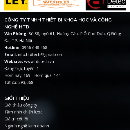
CÔNG TY TNHH THIẾT BỊ KHOA HỌC VÀ CÔNG
NGHỆ HTD
Văn Phòng:
Số 38, ngõ 61, Hoàng Cầu, P.Ô Chợ Dừa, Q.Đống
Đa, TP. Hà Nội
Hotline:
0966 648 468
Email:
info.htdtech@gmail.com
Website:
www.htdtech.vn
Đang trực tuyến: 1
Hôm nay: 169 - Hôm qua: 144
Tất cả: 393,068
GIỚI THIỆU
Giới thiệu công ty
Tầm nhìn chiến lược
Giá trị cốt lõi
Ngành nghề kinh doanh