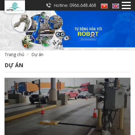
0966.648.468
Hotline:
Trang chủ
Dự án
DỰ ÁN