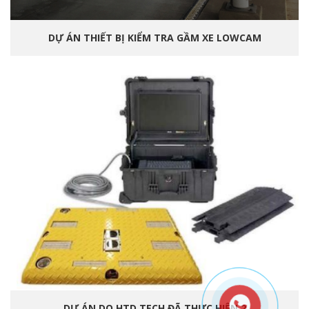
DỰ ÁN THIẾT BỊ KIỂM TRA GẦM XE LOWCAM
DỰ ÁN DO HTD TECH ĐÃ THỰC HIỆN 2