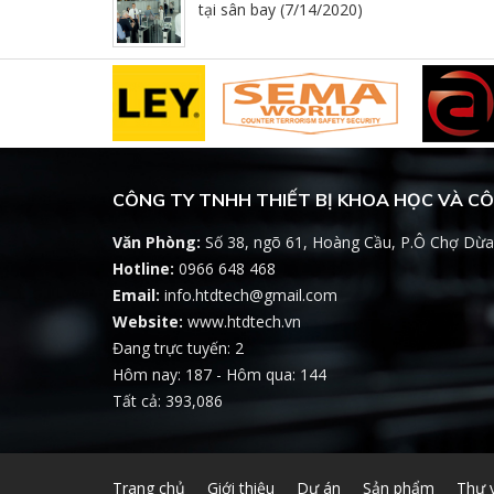
tại sân bay (7/14/2020)
CÔNG TY TNHH THIẾT BỊ KHOA HỌC VÀ C
Văn Phòng:
Số 38, ngõ 61, Hoàng Cầu, P.Ô Chợ Dừa
Hotline:
0966 648 468
Email:
info.htdtech@gmail.com
Website:
www.htdtech.vn
Đang trực tuyến: 2
Hôm nay: 187 - Hôm qua: 144
Tất cả: 393,086
Trang chủ
Giới thiệu
Dự án
Sản phẩm
Thư 