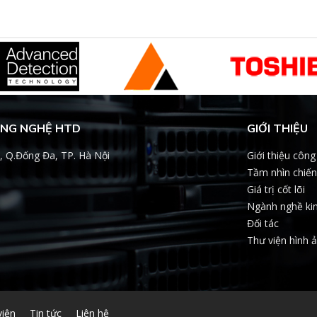
ÔNG NGHỆ HTD
GIỚI THIỆU
, Q.Đống Đa, TP. Hà Nội
Giới thiệu công
Tầm nhìn chiến
Giá trị cốt lõi
Ngành nghề ki
Đối tác
Thư viện hình 
viện
Tin tức
Liên hệ