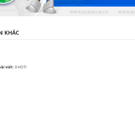
N KHÁC
bài viết:
0
HOT!