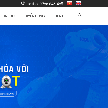
0966.648.468
Hotline:
TIN TỨC
TUYỂN DỤNG
LIÊN HỆ